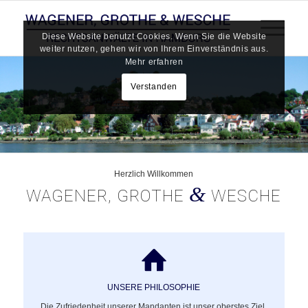
Diese Website benutzt Cookies. Wenn Sie die Website
weiter nutzen, gehen wir von Ihrem Einverständnis aus.
Mehr erfahren
Verstanden
Herzlich Willkommen
&
WAGENER, GROTHE
WESCHE
UNSERE PHILOSOPHIE
Die Zufriedenheit unserer Mandanten ist unser oberstes Ziel.